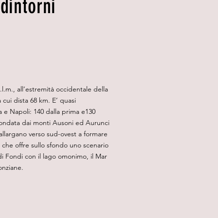
dintorni
.l.m., all’estremità occidentale della
a cui dista 68 km. E’ quasi
 e Napoli: 140 dalla prima e130
condata dai monti Ausoni ed Aurunci
allargano verso sud-ovest a formare
e che offre sullo sfondo uno scenario
di Fondi con il lago omonimo, il Mar
onziane.