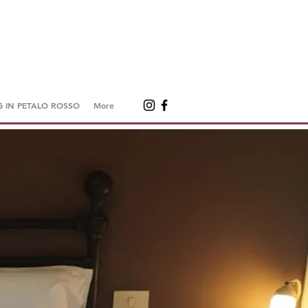
 IN PETALO ROSSO
More