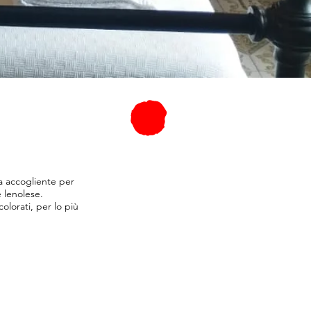
a accogliente per
e lenolese.
olorati, per lo più